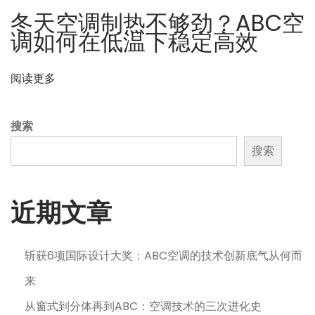
关
冬天空调制热不够劲？ABC空
键
调如何在低温下稳定高效
角
色
阅读更多
？
搜索
搜索
近期文章
斩获6项国际设计大奖：ABC空调的技术创新底气从何而
来
从窗式到分体再到ABC：空调技术的三次进化史