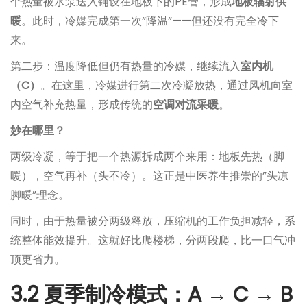
个热量被水泵送入铺设在地板下的PE管，形成
地板辐射供
暖
。此时，冷媒完成第一次”降温”——但还没有完全冷下
来。
第二步：温度降低但仍有热量的冷媒，继续流入
室内机
（C）
。在这里，冷媒进行第二次冷凝放热，通过风机向室
内空气补充热量，形成传统的
空调对流采暖
。
妙在哪里？
两级冷凝，等于把一个热源拆成两个来用：地板先热（脚
暖），空气再补（头不冷）。这正是中医养生推崇的”头凉
脚暖”理念。
同时，由于热量被分两级释放，压缩机的工作负担减轻，系
统整体能效提升。这就好比爬楼梯，分两段爬，比一口气冲
顶更省力。
3.2 夏季制冷模式：A → C → B