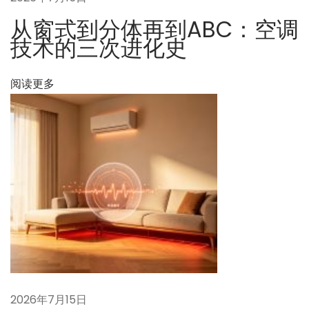
利
从窗式到分体再到ABC：空调
揭
技术的三次进化史
秘
：
阅读更多
它
在
A
B
C
系
统
中
扮
演
什
么
2026年7月15日