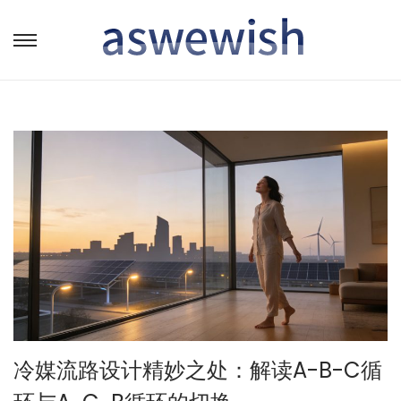
转
跳
到
到
导
内
航
容
冷媒流路设计精妙之处：解读A-B-C循