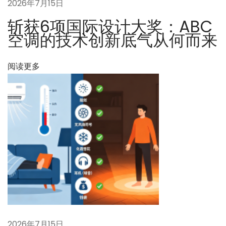
2026年7月15日
调
的
斩获6项国际设计大奖：ABC
传
空调的技术创新底气从何而来
感
器
阅读更多
与
算
法
下
“
一
压
篇
印
文
换
章
热
：
器
”
专
2026年7月15日