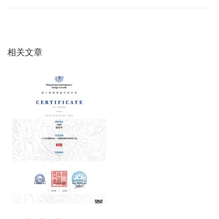
章
篇
精
文
准
导
章
调
：
控
相关文章
航
过
热
度
与
过
冷
度
？
A
B
C
空