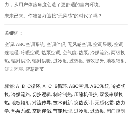
力，从用户体验角度创造了更舒适的室内环境。
未来已来。你准备好迎接”无风感”的时代了吗？
关键词：
空调, ABC空调系统, 空调伴侣, 无风感空调, 空调采暖, 空调
连地暖, 冷暖空调, 热泵空调, 空气能, 热泵, 冷媒流路, 两级换
热, 辐射供冷, 辐射供暖, 过冷度, 过热度, 能效提升, 地板辐射,
舒适环境, 智慧调节
标签
:
A-B-C循环
,
A-C-B循环
,
ABC空调
,
ABC系统
,
冷媒切
换
,
冷媒流路
,
切换逻辑
,
制冷制热
,
压缩机保护
,
双级串联换
热
,
地板辐射
,
对流传导
,
技术创新
,
换热设计
,
无感化霜
,
热力
学
,
热泵系统
,
空调伴侣
,
节能原理
,
过冷度
,
过热度
,
阀门控制
文
上
如
一
何