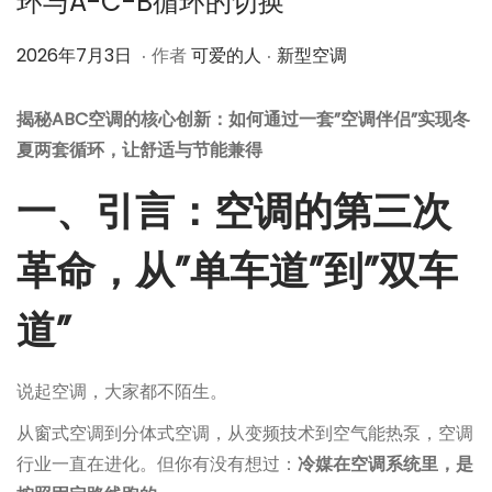
环与A-C-B循环的切换
.
.
作
2
作
2026年7月3日
作者
可爱的人
新型空调
者
0
者
2
揭秘ABC空调的核心创新：如何通过一套”空调伴侣”实现冬
6
夏两套循环，让舒适与节能兼得
年
一、引言：空调的第三次
7
月
革命，从”单车道”到”双车
4
日
道”
说起空调，大家都不陌生。
从窗式空调到分体式空调，从变频技术到空气能热泵，空调
行业一直在进化。但你有没有想过：
冷媒在空调系统里，是