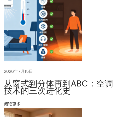
？
下
从
一
集
篇
中
文
供
章
暖
：
到
独
立
精
2026年7月15日
细
从窗式到分体再到ABC：空调
调
技术的三次进化史
节
：
阅读更多
A
B