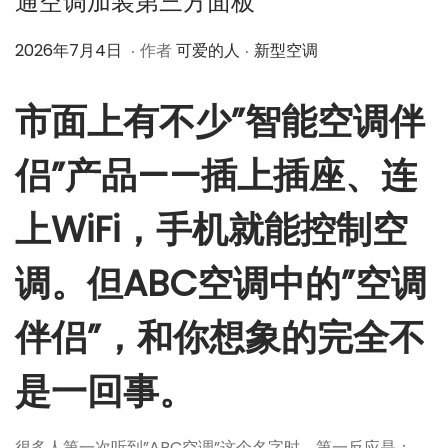
通空调加装第三方面板
.
.
作
2
作
2026年7月4日
作者
可爱的人
新型空调
者
0
者
2
市面上有不少”智能空调伴
6
年
侣”产品——插上插座、连
7
上WiFi，手机就能控制空
月
4
调。但ABC空调中的”空调
日
伴侣”，和你想象的完全不
是一回事。
很多人第一次听到”ABC空调”这个名字时，第一反应是：