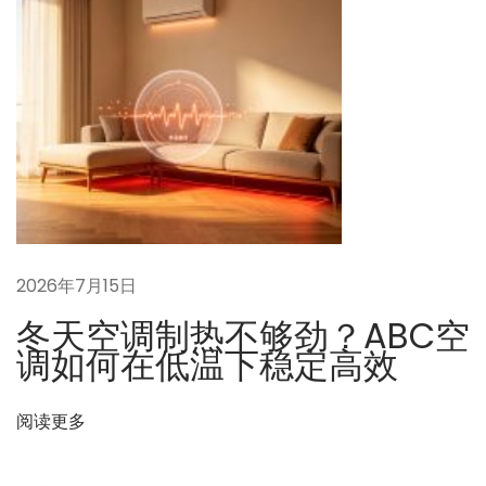
C
空
调
代
表
的
理
念
革
新
2026年7月15日
冬天空调制热不够劲？ABC空
调如何在低温下稳定高效
阅读更多