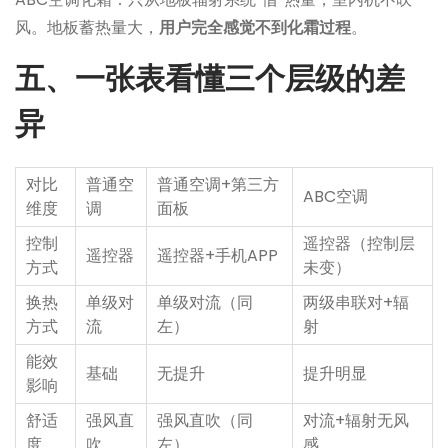
风。地板蓄热量大，
用户完全感觉不到化霜过程
。
五、一张表看懂三个层级的差
异
对比
普通空
普通空调+第三方
ABC空调
维度
调
面板
控制
遥控器（控制层
遥控器
遥控器+手机APP
方式
未变）
换热
单级对
单级对流（同
两级串联对+辐
方式
流
左）
射
能效
基础
无提升
提升明显
影响
舒适
强风直
强风直吹（同
对流+辐射无风
度
吹
左）
感