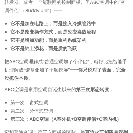
转发器、或者一个能联网的控制面板。但ABC空调中的”空
调伴侣”（Buddy unit）——
它不是加在电路上，而是接入冷媒管路中
它不是改变操作方式，而是改变换热流程
它不是增加功能，而是重构系统架构
它不是锦上添花，而是质的飞跃
把ABC空调理解成”普通空调加了个伴侣”，就好比把智能手
机理解成”诺基亚加了个触摸屏”——
你只说对了表面，完全
没抓住本质
。
ABC空调是家用空调自诞生以来的
第三次形态转变
：
第一次：窗式空调
第二次：分体式空调
第三次：ABC空调（A室外机+B空调伴侣+C室内机）
它和普通空调加第三方面板的区别，
是蒸汽火车和磁悬浮列