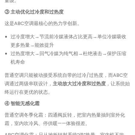
量级。
③ 主动优化过冷度和过热度
这是ABC空调最核心的热力学创新。
过冷度增大→节流前冷媒液体占比更高→单位冷媒吸收
更多热量→能效提升
过热度增大→回气冷媒为纯气相→杜绝液击→保护压缩
机寿命
普通空调只能被动接受系统自带的过冷/过热度，而ABC空
调通过两级串联设计，
主动放大过冷度和过热度
，让系统始
终运行在更优的状态。
④ 智能无感化霜
普通空调冬季化霜：四通阀反转，把室内热量抽到室外化
霜，室内吹冷风、停供暖——体验很差。
ABC空调化霜：只从地板辐射系统”借”热量，室内机不吹