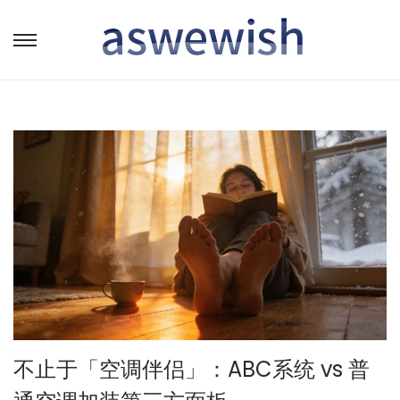
转
跳
到
到
导
内
航
容
不止于「空调伴侣」：ABC系统 vs 普