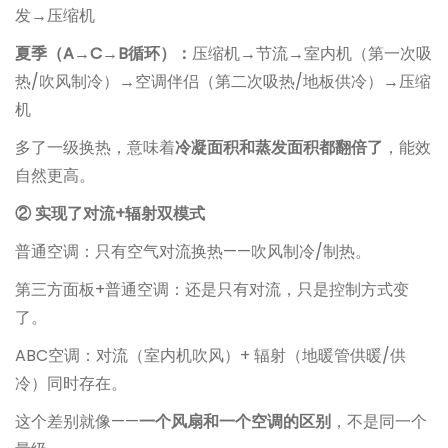
发→压缩机
夏季（A→C→B循环）：
压缩机→节流→室内机（第一次吸
热/吹风制冷）→空调伴侣（第二次吸热/地板供冷）→压缩
机
多了一级换热，意味着
冷凝面积和蒸发面积都翻倍了
，能效
自然更高。
② 实现了对流+辐射双模式
普通空调：只有空气对流换热——吹风制冷/制热。
第三方面板+普通空调：还是只有对流，只是控制方式变
了。
ABC空调：对流（室内机吹风）+ 辐射（地暖管供暖/供
冷）同时存在。
这个差别就像——
一个风扇和一个空调的区别
，不是同一个