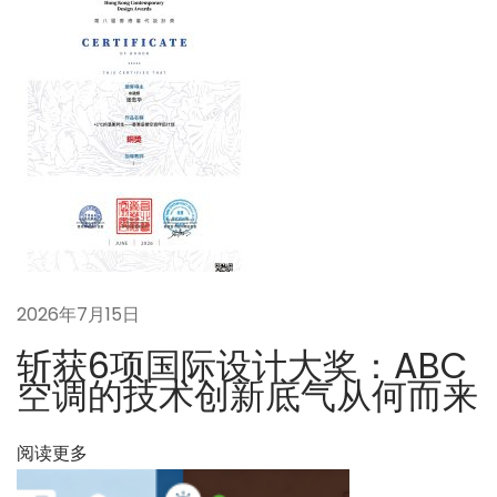
调
是
”
空
气
能
水
系
统
”
2026年7月15日
的
智
斩获6项国际设计大奖：ABC
能
空调的技术创新底气从何而来
升
级
阅读更多
版