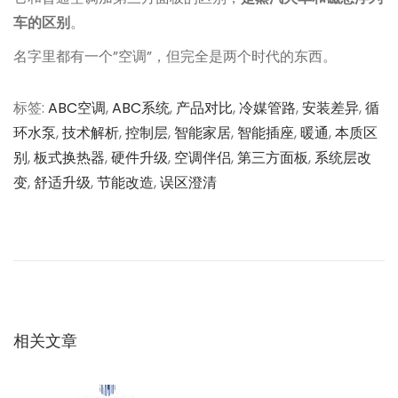
车的区别
。
名字里都有一个”空调”，但完全是两个时代的东西。
标签
:
ABC空调
,
ABC系统
,
产品对比
,
冷媒管路
,
安装差异
,
循
环水泵
,
技术解析
,
控制层
,
智能家居
,
智能插座
,
暖通
,
本质区
别
,
板式换热器
,
硬件升级
,
空调伴侣
,
第三方面板
,
系统层改
变
,
舒适升级
,
节能改造
,
误区澄清
文
上
为
一
什
章
篇
么
文
说
导
章
A
：
B
相关文章
航
C
空