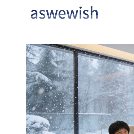
转
跳
到
到
导
内
航
容