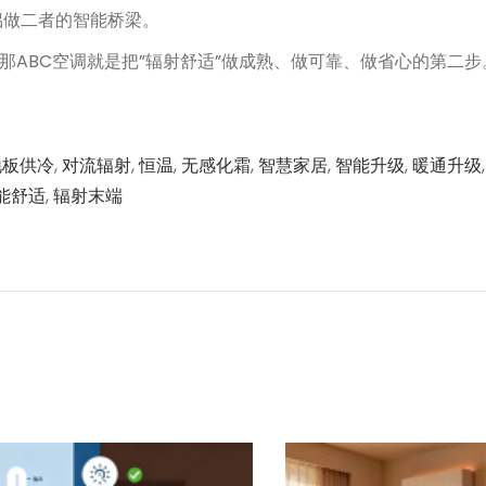
侣做二者的智能桥梁。
，那ABC空调就是把”辐射舒适”做成熟、做可靠、做省心的第二步
地板供冷
,
对流辐射
,
恒温
,
无感化霜
,
智慧家居
,
智能升级
,
暖通升级
能舒适
,
辐射末端