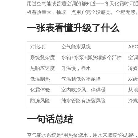
用过空气能或普通空调的都知道——冬天化霜时四通
板蓄热量大，抽取一点用户完全没感觉。全程无感
一张表看懂升级了什么
对比项
空气能水系统
AB
系统复杂度
水箱+水泵+膨胀罐多个部件
空调
热响应速度
升温慢，靠水
冷媒
低温制热
气温越低效率越降
双级
化霜体验
室内吹冷风、停供暖
从地
防冻风险
纯水管路有冻裂风险
冷媒
一句话总结
空气能水系统是”用热泵烧水，用水来取暖”的思路，