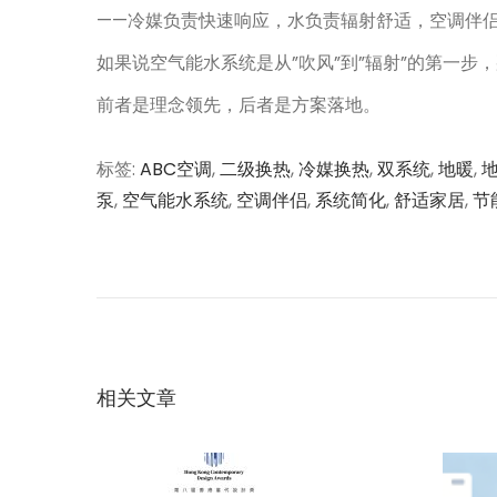
——冷媒负责快速响应，水负责辐射舒适，空调伴
如果说空气能水系统是从”吹风”到”辐射”的第一步
前者是理念领先，后者是方案落地。
标签
:
ABC空调
,
二级换热
,
冷媒换热
,
双系统
,
地暖
,
泵
,
空气能水系统
,
空调伴侣
,
系统简化
,
舒适家居
,
节
文
上
空
一
调
章
篇
、
文
多
导
章
联
：
机
相关文章
航
、
空
气