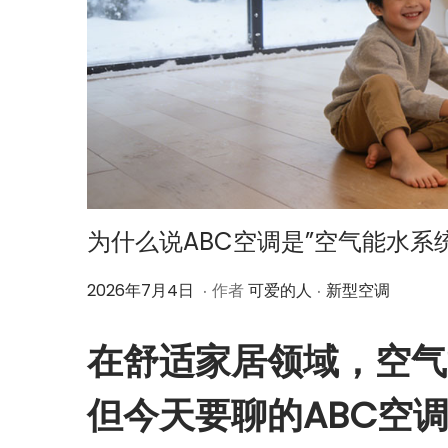
为什么说ABC空调是”空气能水系
.
.
作
2
作
2026年7月4日
作者
可爱的人
新型空调
者
0
者
2
在舒适家居领域，空气
6
年
但今天要聊的ABC空
7