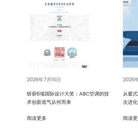
能
、
A
B
C
空
调
：
四
2026年7月15日
2026
种
采
斩获6项国际设计大奖：ABC空调的技
从窗式
暖
术创新底气从何而来
次进化
制
冷
阅读更多
阅读更
方
案