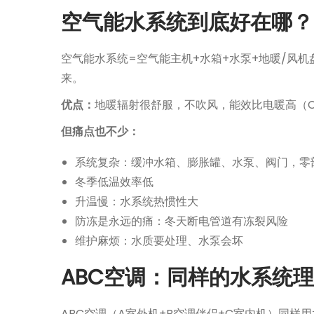
月
空气能水系统到底好在哪？
4
日
空气能水系统=空气能主机+水箱+水泵+地暖/风
来。
优点：
地暖辐射很舒服，不吹风，能效比电暖高（COP 
但痛点也不少：
系统复杂：缓冲水箱、膨胀罐、水泵、阀门，零
冬季低温效率低
升温慢：水系统热惯性大
防冻是永远的痛：冬天断电管道有冻裂风险
维护麻烦：水质要处理、水泵会坏
ABC空调：同样的水系统
ABC空调（A室外机+B空调伴侣+C室内机）同