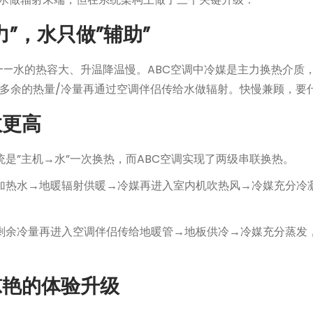
”，水只做”辅助”
—水的热容大、升温降温慢。ABC空调中冷媒是主力换热介质
，多余的热量/冷量再通过空调伴侣传给水做辐射。快慢兼顾，要
效更高
是”主机→水”一次换热，而ABC空调实现了两级串联换热。
加热水→地暖辐射供暖→冷媒再进入室内机吹热风→冷媒充分冷
剩余冷量再进入空调伴侣传给地暖管→地板供冷→冷媒充分蒸发
惊艳的体验升级