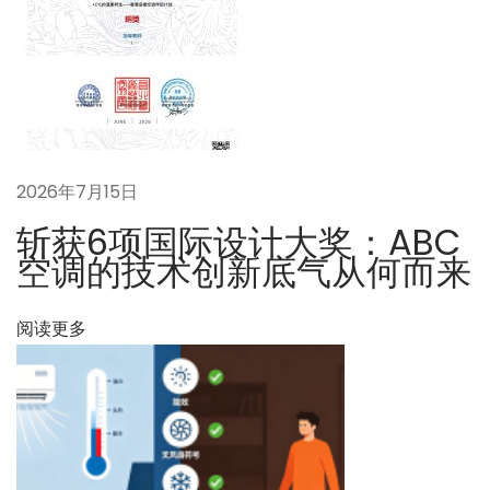
B
C
空
调
带
来
2026年7月15日
的
从
斩获6项国际设计大奖：ABC
「
空调的技术创新底气从何而来
设
备
阅读更多
」
到
「
环
境