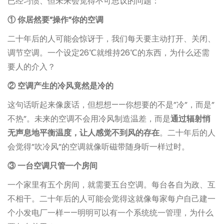
已经习惯、但未来会觉得不可思议的问题：
① 你居然要”操作”你的空调
二十年后的人可能会惊讶于，我们每天要主动打开、关闭、
调节空调。一个设定26℃就维持26℃的东西，为什么还需
要人的介入？
② 空调产生的冷风竟然是冷的
这句话听起来像废话，但想想——你想要的不是”冷”，而是”
不热”。未来的空调不会用冷风制造温差，而是
通过辐射悄
无声息地平衡温度，让人感觉不到风的存在
。二十年后的人
会觉得”吹冷风”的空调就像听磁带随身听一样过时。
③ 一台空调只管一个房间
一个家里有五个房间，就需要五台空调。每台各自为政、互
不相干。二十年后的人可能会觉得这就像每家每户自己建一
个小发电厂一样——明明可以有一个系统统一管理，为什么