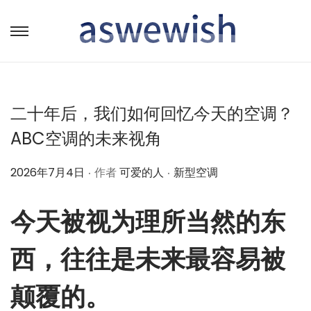
转
跳
到
到
导
内
航
容
二十年后，我们如何回忆今天的空调？
ABC空调的未来视角
.
.
作
作
2026年7月4日
作者
可爱的人
新型空调
者
者
今天被视为理所当然的东
西，往往是未来最容易被
颠覆的。