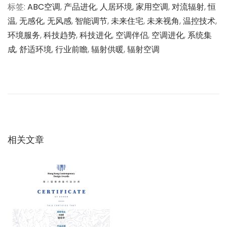
标签
:
ABC空调
,
产品进化
,
人居环境
,
家用空调
,
对流辐射
,
恒
温
,
无感化
,
无风感
,
智能调节
,
未来住宅
,
未来视角
,
温控技术
,
环境服务
,
科技趋势
,
科技进化
,
空调伴侣
,
空调进化
,
系统集
成
,
舒适环境
,
行业前瞻
,
辐射供暖
,
辐射空调
文
上
调
一
节
章
篇
方
文
式
导
章
的
：
范
相关文章
航
式
转
移
：
论
A