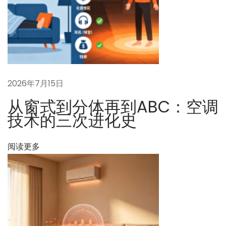
」
的
转
变
下
张
一
志
2026年7月15日
篇
华
从窗式到分体再到ABC：空调
文
（
技术的三次进化史
章
h
：
u
阅读更多
a
w
a
）
的
发