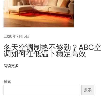
明
思
路
：
用
系
2026年7月15日
统
冬天空调制热不够劲？ABC空
工
调如何在低温下稳定高效
程
思
阅读更多
维
重
搜索
构
空
搜索
调