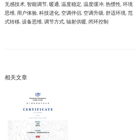
无感技术
,
智能调节
,
暖通
,
温度稳定
,
温度缓冲
,
热惯性
,
环境
思维
,
用户体验
,
科技进化
,
空调伴侣
,
空调升级
,
舒适环境
,
范
式转移
,
设备思维
,
调节方式
,
辐射供暖
,
闭环控制
文
上
人
一
居
章
篇
环
文
境
导
章
演
：
变
相关文章
航
的
必
然
：
从
岩
洞