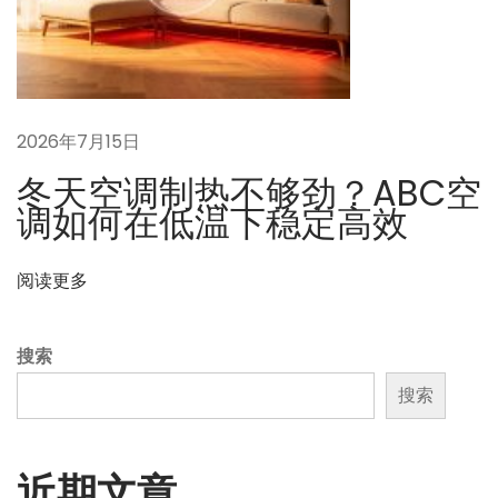
A
B
C
空
调
2026年7月15日
的
冬天空调制热不够劲？ABC空
未
调如何在低温下稳定高效
来
视
阅读更多
角
搜索
搜索
近期文章