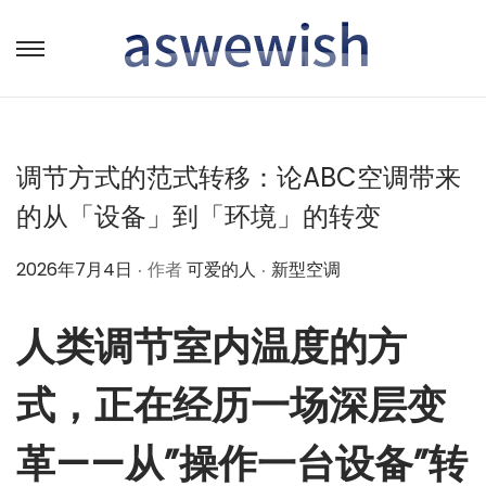
转
跳
到
到
导
内
航
容
调节方式的范式转移：论ABC空调带来
的从「设备」到「环境」的转变
.
.
作
作
2026年7月4日
作者
可爱的人
新型空调
者
者
人类调节室内温度的方
式，正在经历一场深层变
革——从”操作一台设备”转