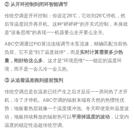
② 从开环控制到闭环智能调节
传统空调是开环控制：你设定26℃，它吹到26℃停机，然
后等温度回升再开机。这种”砰砰砰”的开关式控制，本身就
是”设备思维”的表现——机器要么全开要么全关。
ABC空调通过PID算法连续调节水泵流速，精确匹配当前热
负荷。它不是”到了温度就停”，而是
实时计算需要多少热
量，刚好给这么多
。这才是”环境思维”——稳定的温度环
境，而不是一会儿冷一会儿热。
③ 从追着温差跑到提前预判
传统空调总是在温差已经产生之后才反应——房间热了才开
机，冷了才停机。ABC空调的辐射末端有天然的热惯性优
势：地板蓄热层就像一个温度缓冲池。冬天即使室外温度波
动，地板持续释放的辐射热可以
平滑掉温度的波动
，让室内
温度的稳定性远超传统空调。