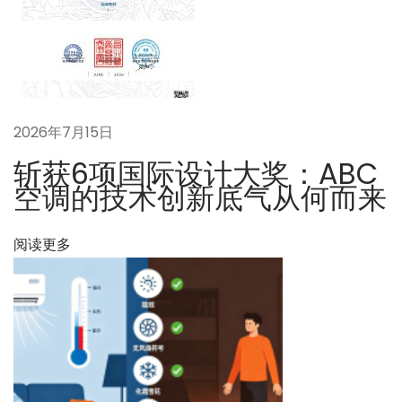
避
寒
到
A
B
2026年7月15日
C
系
斩获6项国际设计大奖：ABC
统
空调的技术创新底气从何而来
的
无
阅读更多
感
智
慧
调
节
下
二