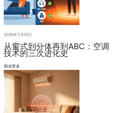
一
十
篇
年
文
后
章
，
：
我
2026年7月15日
们
从窗式到分体再到ABC：空调
如
技术的三次进化史
何
回
阅读更多
忆
今
天
的
空
调
？