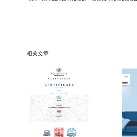
文
上
A
一
B
章
篇
C
文
空
导
章
调
：
夏
相关文章
航
季
地
板
会
结
露
吗
？
系
统