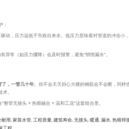
护：
泵驱动，压力远低于市政自来水。低压力意味着对管道的冲击小
有异常（如压力骤降）会及时报警，避免”悄悄漏水”。
管了，一管几十年
。你不会天天担心大楼的钢筋会不会断，同样
技术。
管无接头 + 热熔融合 + 温和工况”这套组合里。
全耐用
,
家装水管
,
工程质量
,
建筑寿命
,
无接头
,
暖通
,
漏水
,
热熔焊
蔽工程