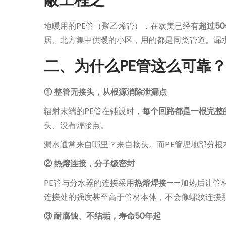
蔽工程之一
地暖用的PE管（聚乙烯管），在欧美已经有
超过5
居、北方集中供暖的小区，用的都是同类管道。漏
二、为什么PE管这么可靠
① 整管无接头，从根源消除泄漏点
辐射末端的PE管在铺设时，
每个回路都是一根完整
头、没有焊接点。
漏水通常来自哪里？来自接头。而PE管埋地部分根
② 热熔连接，分子级密封
PE管与分水器的连接采用
热熔焊接
——加热后让管
连接处的强度甚至高于管材本体，不会像螺纹连接
③ 耐腐蚀、不结垢，寿命50年起