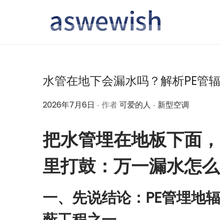
转
跳
到
到
导
内
航
容
水管在地下会漏水吗？解析PE管
.
.
作
作
2026年7月6日
作者
可爱的人
新型空调
者
者
把水管埋在地板下面，
里打鼓：万一漏水怎么
一、先说结论：PE管埋地