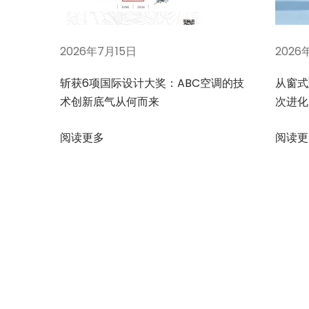
如
何
2026年7月15日
2026
控
制
斩获6项国际设计大奖：ABC空调的技
从窗式
辐
术创新底气从何而来
次进化
射
供
阅读更多
阅读更
冷
湿
度
下
系
一
统
篇
复
文
杂
章
，
：
故