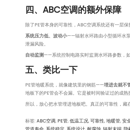
四、ABC空调的额外保障
除了PE管本身的可靠性，ABC空调系统还有一层保
系统压力低、波动小
——辐射水环路由小型循环水
泄漏风险。
自动监测
——系统控制电路实时监测水环路参数，如
五、类比一下
PE管地暖系统，就像建筑里的钢筋——
埋进去就不
地板下的PE管会不会漏。它是被时间验证过的成熟
所以，放心把水管埋进地板吧。真正的可靠性，藏在”整
标签
:
ABC空调
,
PE管
,
低温工况
,
可靠性
,
地暖管
,
安
管道寿命
,
系统稳定
,
系统设计
,
耐腐蚀
,
辐射末端
,
隐