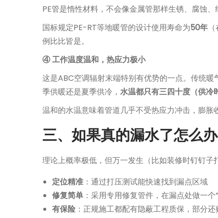
PE管是惰性材料，不会像金属管那样生锈、腐蚀
国标规定PE-RT等地暖管的设计使用寿命为
50年
（
例比比皆是。
④ 工作温度温和，热应力极小
这是ABC空调辐射末端特别有优势的一点。传统暖气
季供暖还是夏季供冷，
水温都只有三四十度（供冷
温和的水温意味着管道几乎不受热应力冲击，膨胀
三、如果真的漏水了怎么办
理论上概率极低，但万一发生（比如装修时钉钉子
定位精准
：通过打压测试能快速找到漏点区域
修复简单
：采用专用修复管件，在漏点处做一个
有保险
：正规施工都配有隐蔽工程质保，部分还