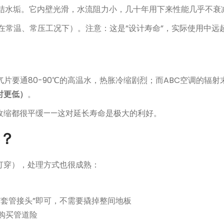
、结水垢。它内壁光滑，水流阻力小，几十年用下来性能几乎不衰
在常温、常压工况下）。注意：这是”设计寿命”，实际使用中远
片要通80-90℃的高温水，热胀冷缩剧烈；而ABC空调的辐射
时更低）
。
收缩都很平缓——这对延长寿命是极大的利好。
？
打穿），处理方式也很成熟：
”套管接头”即可，不需要撬掉整间地板
购买管道险