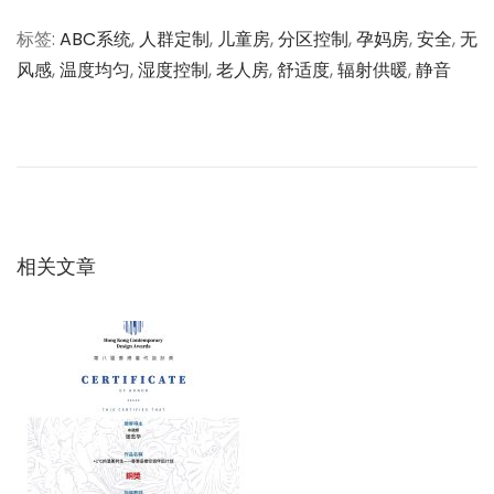
标签
:
ABC系统
,
人群定制
,
儿童房
,
分区控制
,
孕妈房
,
安全
,
无
风感
,
温度均匀
,
湿度控制
,
老人房
,
舒适度
,
辐射供暖
,
静音
文
上
北
一
方
章
篇
农
文
村
导
章
自
：
建
相关文章
航
房
的
供
暖
突
围
：