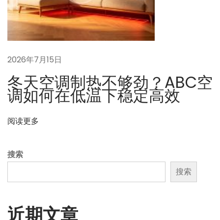
不
同
人
群
定
2026年7月15日
制
冬天空调制热不够劲？ABC空
舒
调如何在低温下稳定高效
适
环
阅读更多
境
搜索
搜索
近期文章