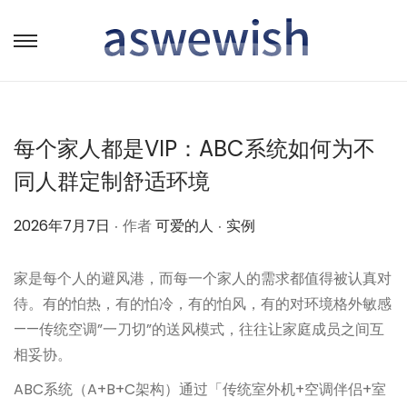
转
跳
到
到
导
内
航
容
每个家人都是VIP：ABC系统如何为不
同人群定制舒适环境
.
.
作
作
2026年7月7日
作者
可爱的人
实例
者
者
家是每个人的避风港，而每一个家人的需求都值得被认真对
待。有的怕热，有的怕冷，有的怕风，有的对环境格外敏感
——传统空调”一刀切”的送风模式，往往让家庭成员之间互
相妥协。
ABC系统（A+B+C架构）通过「传统室外机+空调伴侣+室