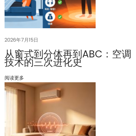
篇
家
文
人
章
都
：
是
V
2026年7月15日
I
从窗式到分体再到ABC：空调
P
技术的三次进化史
：
A
阅读更多
B
C
系
统
如
何
为