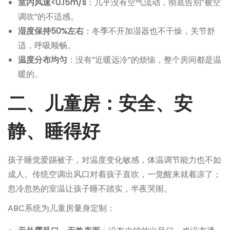
室内风速<0.15m/s
：几乎没有空气流动，彻底告别”被空
调吹”的不适感。
湿度保持50%左右
：冬季不开加湿器也不干燥，关节舒
适，呼吸顺畅。
温度分布均匀
：没有”近暖远冷”的烦恼，整个房间都是温
暖的。
二、儿童房：安全、安
静、睡得好
孩子睡觉爱踢被子，对温度变化敏感，体温调节能力也不如
成人。传统空调出风口对着孩子直吹，一觉醒来就着凉了；
忽冷忽热的室温让孩子睡不踏实，半夜哭闹。
ABC系统为儿童房量身定制：