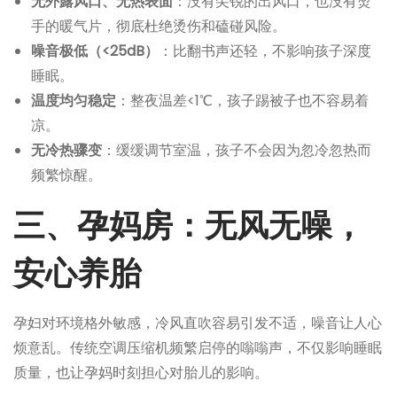
无外露风口、无热表面
：没有尖锐的出风口，也没有烫
手的暖气片，彻底杜绝烫伤和磕碰风险。
噪音极低（<25dB）
：比翻书声还轻，不影响孩子深度
睡眠。
温度均匀稳定
：整夜温差<1℃，孩子踢被子也不容易着
凉。
无冷热骤变
：缓缓调节室温，孩子不会因为忽冷忽热而
频繁惊醒。
三、孕妈房：无风无噪，
安心养胎
孕妇对环境格外敏感，冷风直吹容易引发不适，噪音让人心
烦意乱。传统空调压缩机频繁启停的嗡嗡声，不仅影响睡眠
质量，也让孕妈时刻担心对胎儿的影响。