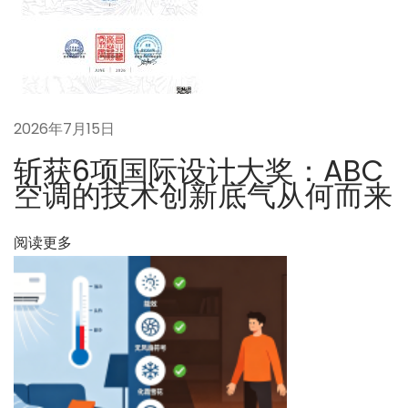
从
燃
煤
锅
炉
2026年7月15日
到
A
斩获6项国际设计大奖：ABC
B
空调的技术创新底气从何而来
C
系
阅读更多
统
的
蜕
变
下
每
一
个