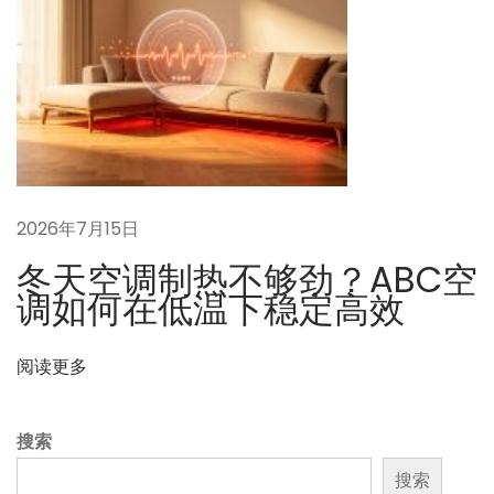
么
换
？
一
篇
说
清
2026年7月15日
楚
冬天空调制热不够劲？ABC空
日
调如何在低温下稳定高效
常
维
护
阅读更多
搜索
搜索