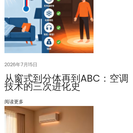
一
B
篇
C
文
空
章
调
：
多
久
需
要
2026年7月15日
清
从窗式到分体再到ABC：空调
洗
技术的三次进化史
一
次
阅读更多
？
滤
芯
怎