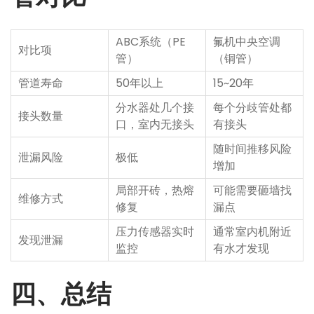
ABC系统（PE
氟机中央空调
对比项
管）
（铜管）
管道寿命
50年以上
15~20年
分水器处几个接
每个分歧管处都
接头数量
口，室内无接头
有接头
随时间推移风险
泄漏风险
极低
增加
局部开砖，热熔
可能需要砸墙找
维修方式
修复
漏点
压力传感器实时
通常室内机附近
发现泄漏
监控
有水才发现
四、总结