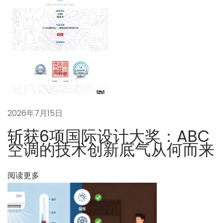
调
：
一
次
『
无
破
墙
2026年7月15日
』
斩获6项国际设计大奖：ABC
改
空调的技术创新底气从何而来
造
的
阅读更多
全
记
录
下
A