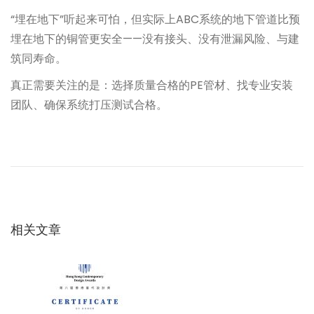
“埋在地下”听起来可怕，但实际上ABC系统的地下管道比预
埋在地下的铜管更安全——没有接头、没有泄漏风险、与建
筑同寿命。
真正需要关注的是：选择质量合格的PE管材、找专业安装
团队、确保系统打压测试合格。
文
上
老
一
旧
章
篇
小
文
区
导
章
加
：
相关文章
装
航
A
B
C
空