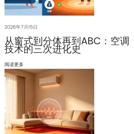
解
答
下
A
一
B
2026年7月15日
篇
C
从窗式到分体再到ABC：空调
文
系
技术的三次进化史
章
统
：
的
阅读更多
各
部
件
，
能
用
多
少