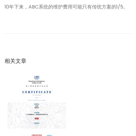
10年下来，ABC系统的维护费用可能只有传统方案的1/5。
文
上
地
一
下
章
篇
P
文
E
导
章
管
：
相关文章
会
航
不
会
冻
裂
？
万
一
漏