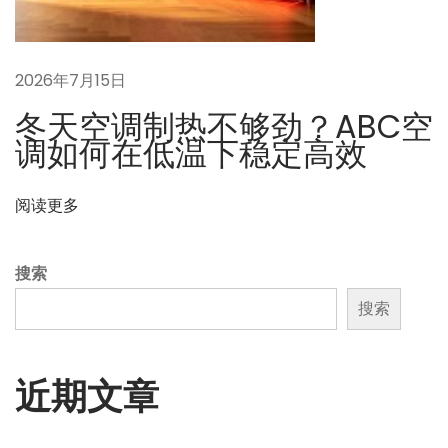
年
？
换
2026年7月15日
一
冬天空调制热不够劲？ABC空
次
调如何在低温下稳定高效
要
多
少
阅读更多
钱
？
搜索
搜索
近期文章