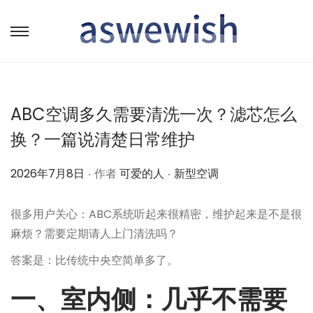
转
跳
到
到
导
内
航
容
ABC空调多久需要清洗一次？滤芯怎么
换？一篇说清楚日常维护
.
.
作
作
2026年7月8日
作者
可爱的人
新型空调
者
者
很多用户关心：ABC系统听起来很精密，维护起来是不是很
麻烦？需要定期请人上门清洗吗？
答案是：比传统中央空简单多了。
一、室内侧：几乎不需要