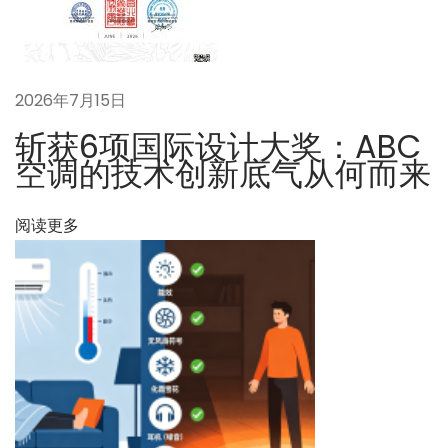
水
了
怎
么
2026年7月15日
办
斩获6项国际设计大奖：ABC
？
空调的技术创新底气从何而来
业
主
阅读更多
最
担
心
的
安
全
问
题