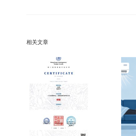
文
上
这
一
样
章
篇
用
文
A
导
章
B
相关文章
：
C
航
空
调
，
电
费
再
降
2
0
%