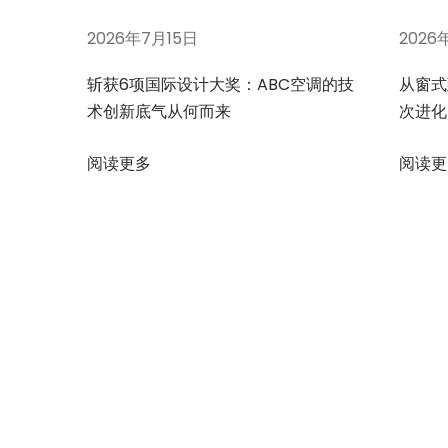
：
六
2026年7月15日
2026
个
斩获6项国际设计大奖：ABC空调的技
从窗式
实
术创新底气从何而来
次进化
测
有
阅读更多
阅读更
效
的
节
能
技
巧
下
节
一
能
篇
补
文
贴