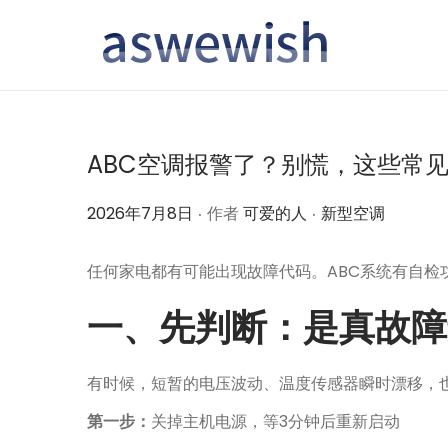
转
跳
到
到
导
内
航
容
ABC空调报警了？别慌，这些常
.
.
作
作
2026年7月8日
作者
可爱的人
新型空调
者
者
任何家电都有可能出现故障代码。ABC系统有自
一、先判断：是真故障
有时候，短暂的电压波动、温度传感器瞬时漂移，
第一步：
关掉主机电源，等3分钟后重新启动