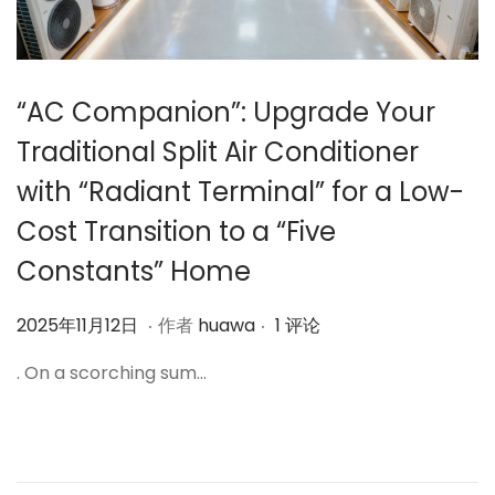
“AC Companion”: Upgrade Your
Traditional Split Air Conditioner
with “Radiant Terminal” for a Low-
Cost Transition to a “Five
Constants” Home
.
.
作
2
2025年11月12日
作者
huawa
1 评论
者
0
. On a scorching sum…
2
5
年
1