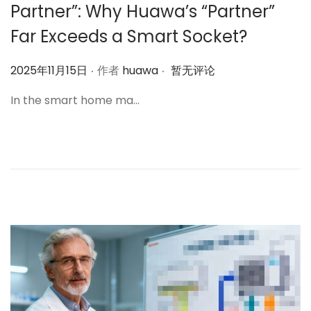
Partner”: Why Huawa’s “Partner”
Far Exceeds a Smart Socket?
.
.
作
2025年11月15日
作者
huawa
暂无评论
者
In the smart home ma…