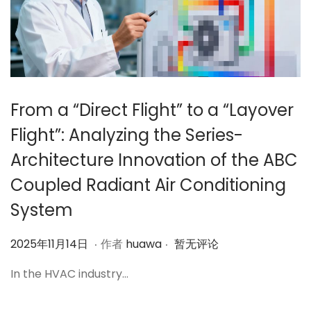
From a “Direct Flight” to a “Layover
Flight”: Analyzing the Series-
Architecture Innovation of the ABC
Coupled Radiant Air Conditioning
System
.
.
作
2
2025年11月14日
作者
huawa
暂无评论
者
0
In the HVAC industry…
2
5