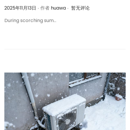
.
.
作
2025年11月13日
作者
huawa
暂无评论
者
During scorching sum…