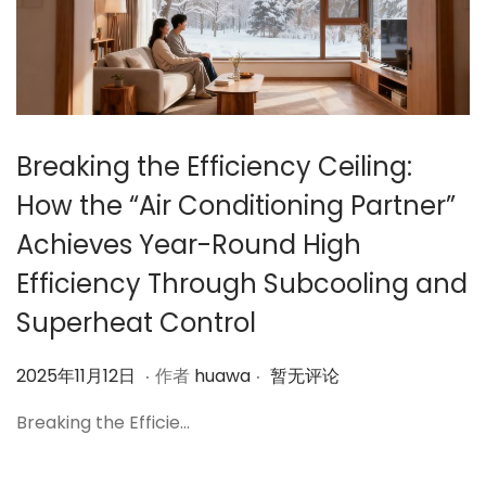
Breaking the Efficiency Ceiling:
How the “Air Conditioning Partner”
Achieves Year-Round High
Efficiency Through Subcooling and
Superheat Control
.
.
作
2
2025年11月12日
作者
huawa
暂无评论
者
0
Breaking the Efficie…
2
5