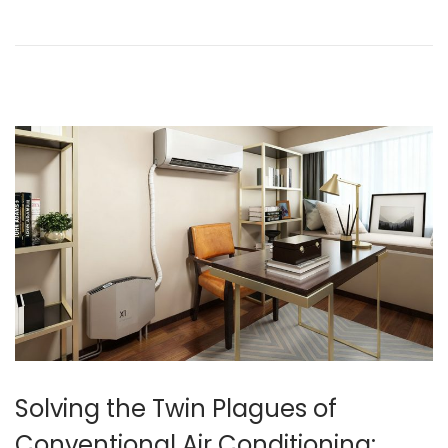
年
1
1
月
1
4
日
Solving the Twin Plagues of
Conventional Air Conditioning: