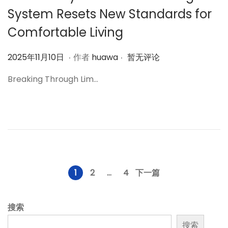
System Resets New Standards for
Comfortable Living
.
.
作
2
2025年11月10日
作者
huawa
暂无评论
者
0
Breaking Through Lim…
2
5
年
1
1
月
1
文
1
2
…
4
下一篇
0
章
日
搜索
搜索