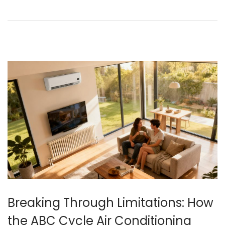
年
1
1
月
1
2
日
Breaking Through Limitations: How
the ABC Cycle Air Conditioning