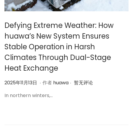
Defying Extreme Weather: How
huawa’s New System Ensures
Stable Operation in Harsh
Climates Through Dual-Stage
Heat Exchange
.
.
作
2
2025年11月13日
作者
huawa
暂无评论
者
0
In northern winters,…
2
5
年
1
1