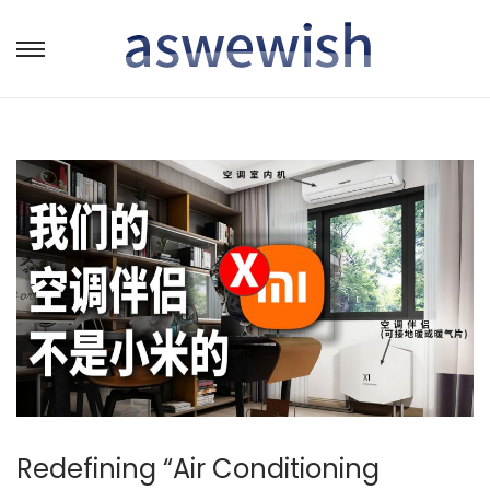
转
跳
到
到
导
内
航
容
Redefining “Air Conditioning