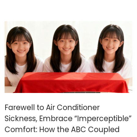
1
月
1
2
日
Farewell to Air Conditioner
Sickness, Embrace “Imperceptible”
Comfort: How the ABC Coupled