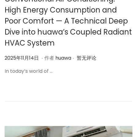
High Energy Consumption and
Poor Comfort — A Technical Deep
Dive into huawa’s Coupled Radiant
HVAC System
.
.
作
2
2025年11月14日
作者
huawa
暂无评论
者
0
In today’s world of …
2
5
年
1
1
月
1
4