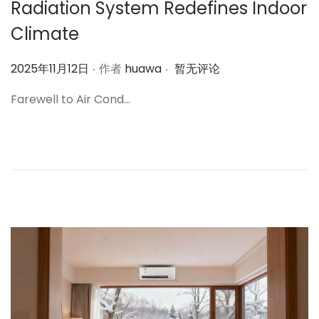
Radiation System Redefines Indoor
Climate
.
.
作
2025年11月12日
作者
huawa
暂无评论
者
Farewell to Air Cond…