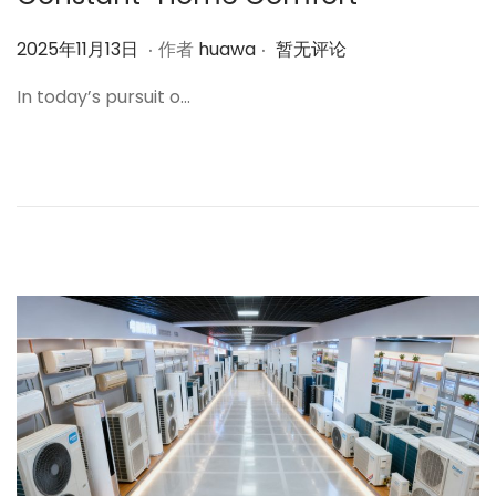
.
.
作
2
2025年11月13日
作者
huawa
暂无评论
者
0
In today’s pursuit o…
2
5
年
1
1
月
1
3
日