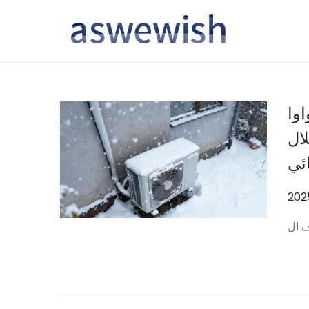
转
跳
到
到
导
内
航
容
وا
ال
ائي
作
202
者