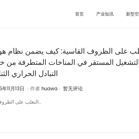
首页
产业知讯
新型空
لب على الظروف القاسية: كيف يضمن نظام هوا
التشغيل المستقر في المناخات المتطرفة من خل
التبادل الحراري الثن
.
.
2
5年11月13日
作者
huawa
暂无评论
0
التغلب على الظروف ال…
2
5
年
1