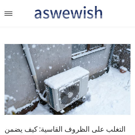
转
跳
到
到
导
内
航
容
التغلب على الظروف القاسية: كيف يضمن