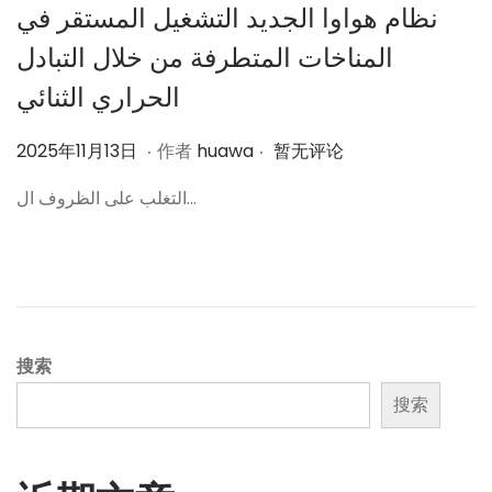
نظام هواوا الجديد التشغيل المستقر في
المناخات المتطرفة من خلال التبادل
الحراري الثنائي
.
.
作
2
2025年11月13日
作者
huawa
暂无评论
者
0
التغلب على الظروف ال…
2
5
年
1
1
月
搜索
1
搜索
3
日