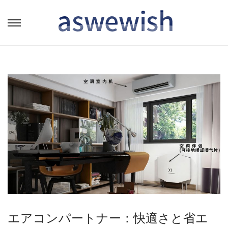
转
跳
到
到
导
内
航
容
エアコンパートナー：快適さと省エ