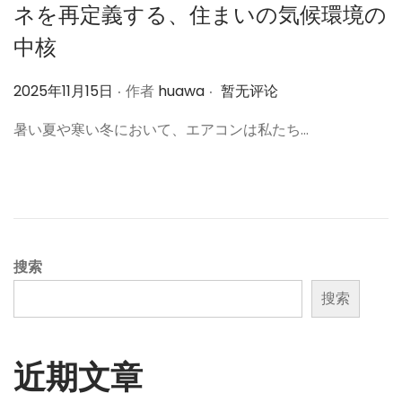
ネを再定義する、住まいの気候環境の
中核
.
.
作
2025年11月15日
作者
huawa
暂无评论
者
暑い夏や寒い冬において、エアコンは私たち…
搜索
搜索
近期文章