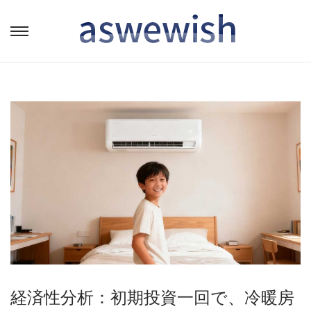
转
跳
到
到
导
内
航
容
経済性分析：初期投資一回で、冷暖房