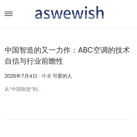
转
跳
到
到
导
内
航
容
中国智造的又一力作：ABC空调的技术
自信与行业前瞻性
.
作
2026年7月4日
作者
可爱的人
者
从”中国制造”到…