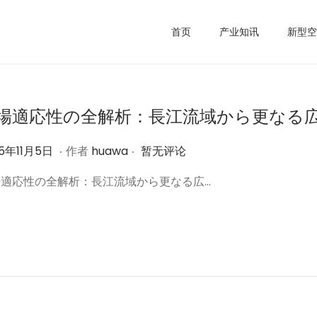
首页
产业知讯
新型空
場適応性の全解析：長江流域から更なる
.
.
2
25年11月5日
作者
huawa
暂无评论
0
場適応性の全解析：長江流域から更なる広…
2
5
年
1
1
月
6