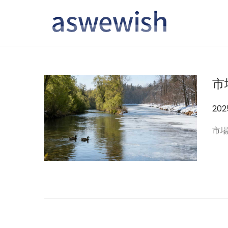
转
跳
到
到
导
内
航
容
市
作
20
者
市