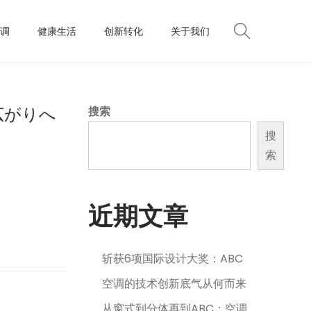
调
健康生活
创新转化
关于我们
広がりへ
搜索
搜
索
近期文章
斩获6项国际设计大奖：ABC
空调的技术创新底气从何而来
从窗式到分体再到ABC：空调