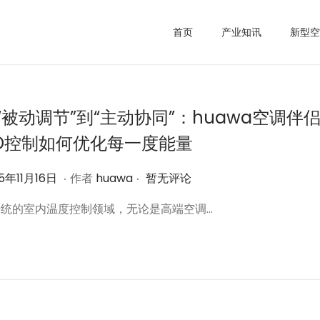
首页
产业知讯
新型空
“被动调节”到“主动协同”：huawa空调伴
ID控制如何优化每一度能量
.
.
2
5年11月16日
作者
huawa
暂无评论
0
传统的室内温度控制领域，无论是高端空调…
2
5
年
1
1
月