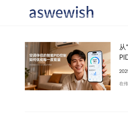
转
跳
到
到
导
内
航
容
从
P
作
202
者
在