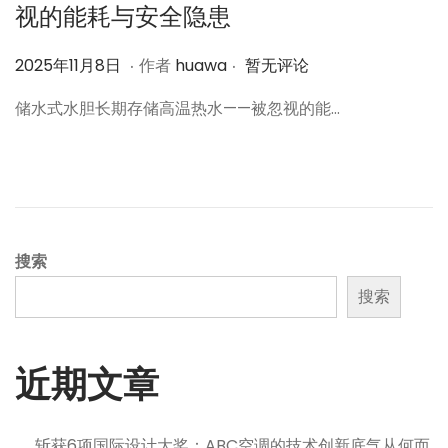
视的能耗与安全隐患
.
.
作
2
2025年11月8日
作者
huawa
暂无评论
者
0
储水式水胆长期存储高温热水——被忽视的能…
2
5
年
1
1
月
搜索
8
搜索
日
近期文章
斩获6项国际设计大奖：ABC空调的技术创新底气从何而