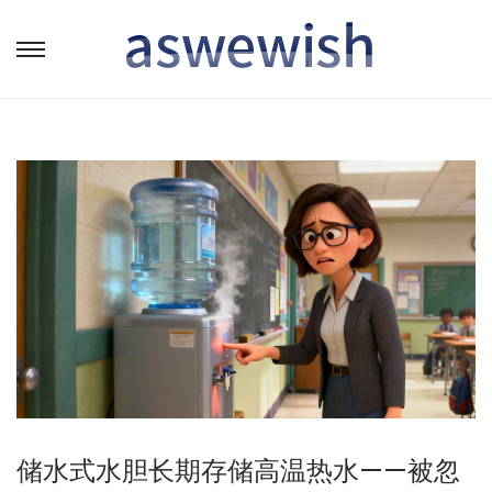
转
跳
到
到
导
内
航
容
储水式水胆长期存储高温热水——被忽