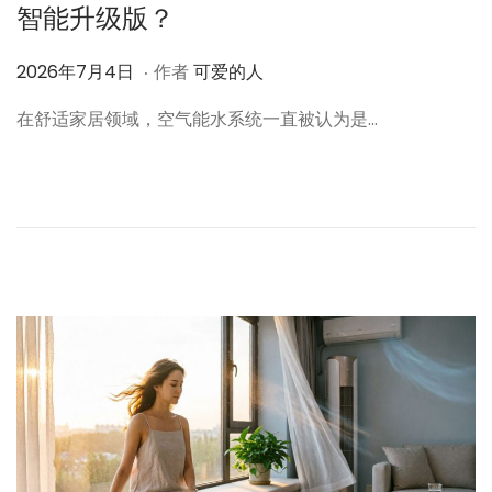
智能升级版？
.
作
2
2026年7月4日
作者
可爱的人
者
0
在舒适家居领域，空气能水系统一直被认为是…
2
6
年
7
月
4
日