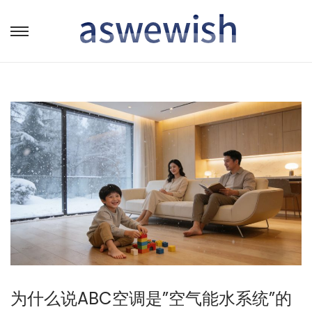
转
跳
到
到
导
内
航
容
为什么说ABC空调是”空气能水系统”的