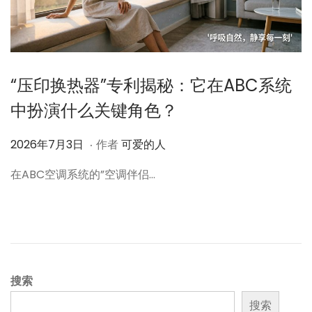
“压印换热器”专利揭秘：它在ABC系统
中扮演什么关键角色？
.
作
2
2026年7月3日
作者
可爱的人
者
0
在ABC空调系统的”空调伴侣…
2
6
年
7
月
4
搜索
日
搜索