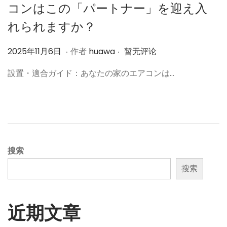
コンはこの「パートナー」を迎え入
れられますか？
.
.
作
2
2025年11月6日
作者
huawa
暂无评论
者
0
設置・適合ガイド：あなたの家のエアコンは…
2
5
年
1
1
月
搜索
6
搜索
日
近期文章