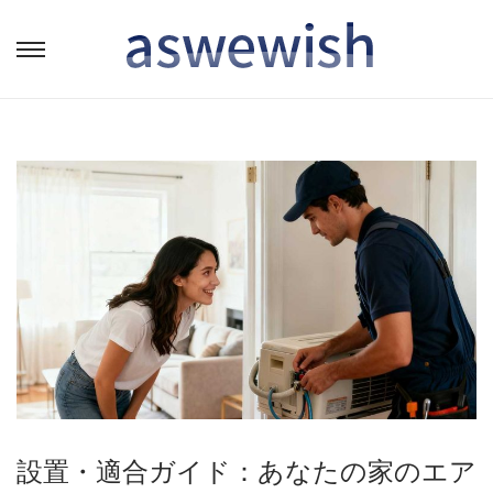
转
跳
到
到
导
内
航
容
設置・適合ガイド：あなたの家のエア