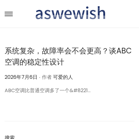
转
跳
到
到
导
内
航
容
系统复杂，故障率会不会更高？谈ABC
空调的稳定性设计
.
作
2026年7月6日
作者
可爱的人
者
ABC空调比普通空调多了一个&#8221…
搜索