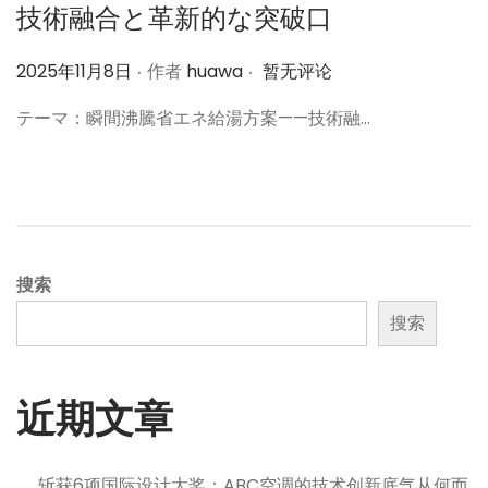
技術融合と革新的な突破口
.
.
作
2025年11月8日
作者
huawa
暂无评论
者
テーマ：瞬間沸騰省エネ給湯方案——技術融…
搜索
搜索
近期文章
斩获6项国际设计大奖：ABC空调的技术创新底气从何而