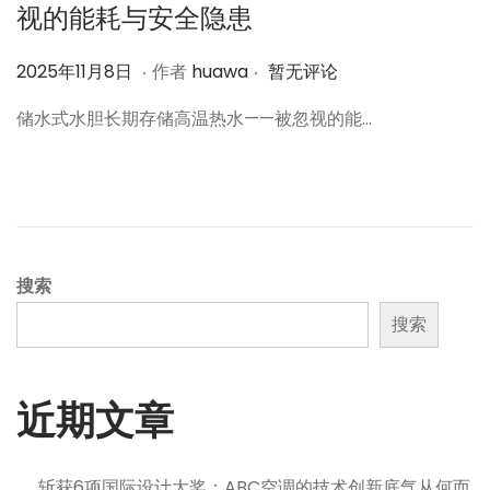
视的能耗与安全隐患
.
.
作
2
2025年11月8日
作者
huawa
暂无评论
者
0
储水式水胆长期存储高温热水——被忽视的能…
2
5
年
1
1
月
搜索
8
搜索
日
近期文章
斩获6项国际设计大奖：ABC空调的技术创新底气从何而