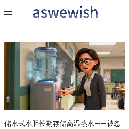
转
跳
到
到
导
内
航
容
储水式水胆长期存储高温热水——被忽