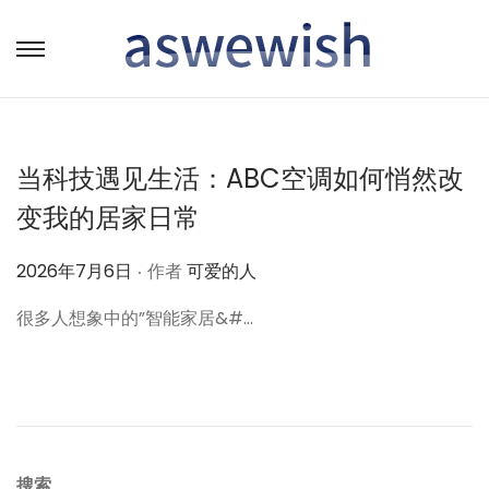
转
跳
到
到
导
内
航
容
当科技遇见生活：ABC空调如何悄然改
变我的居家日常
.
作
2026年7月6日
作者
可爱的人
者
很多人想象中的”智能家居&#…
搜索