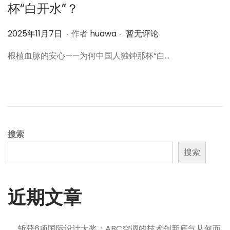
杯“白开水”？
.
.
作
2
2025年11月7日
作者
huawa
暂无评论
者
0
根植血脉的安心——为何中国人独钟那杯“白…
2
5
年
1
1
月
搜索
7
搜索
日
近期文章
斩获6项国际设计大奖：ABC空调的技术创新底气从何而