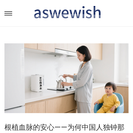
转
跳
到
到
导
内
航
容
根植血脉的安心——为何中国人独钟那