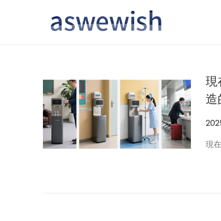
转
跳
到
到
导
内
航
容
現
造
作
20
者
現