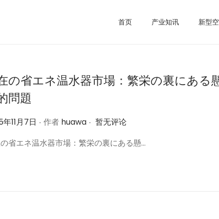
首页
产业知讯
新型空
在の省エネ温水器市場：繁栄の裏にある
的問題
.
.
25年11月7日
作者
huawa
暂无评论
在の省エネ温水器市場：繁栄の裏にある懸…