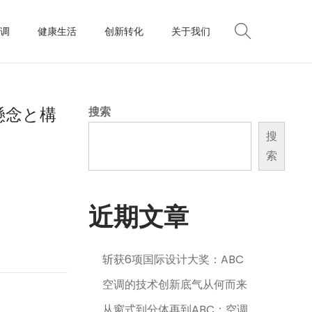
调
健康生活
创新转化
关于我们
懸念と構
搜索
搜
索
近期文章
斩获6项国际设计大奖：ABC
空调的技术创新底气从何而来
从窗式到分体再到ABC：空调