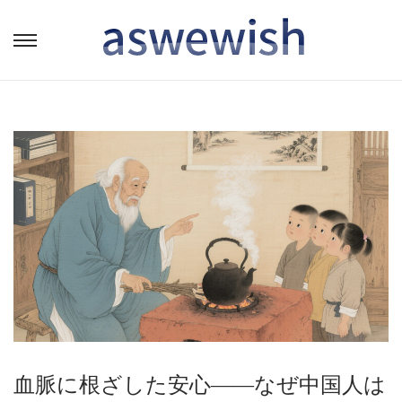
转
跳
到
到
导
内
航
容
血脈に根ざした安心――なぜ中国人は