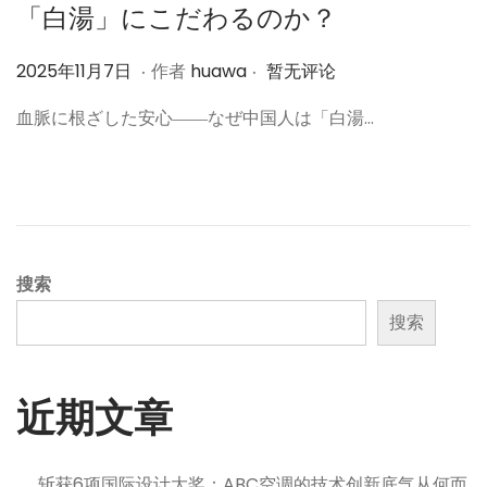
「白湯」にこだわるのか？
.
.
作
2
2025年11月7日
作者
huawa
暂无评论
者
0
血脈に根ざした安心――なぜ中国人は「白湯…
2
5
年
1
1
月
搜索
7
搜索
日
近期文章
斩获6项国际设计大奖：ABC空调的技术创新底气从何而