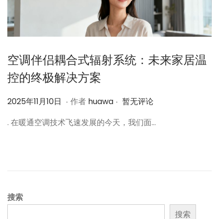
空调伴侣耦合式辐射系统：未来家居温
控的终极解决方案
.
.
作
2
2025年11月10日
作者
huawa
暂无评论
者
0
. 在暖通空调技术飞速发展的今天，我们面…
2
5
年
1
1
月
搜索
1
搜索