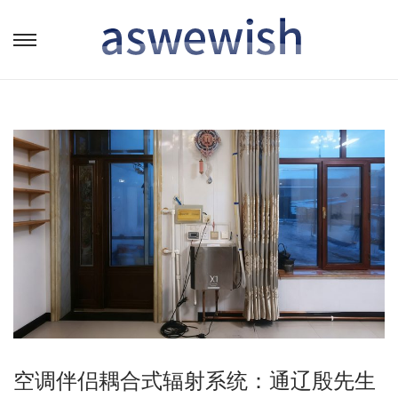
转
跳
到
到
导
内
航
容
空调伴侣耦合式辐射系统：通辽殷先生