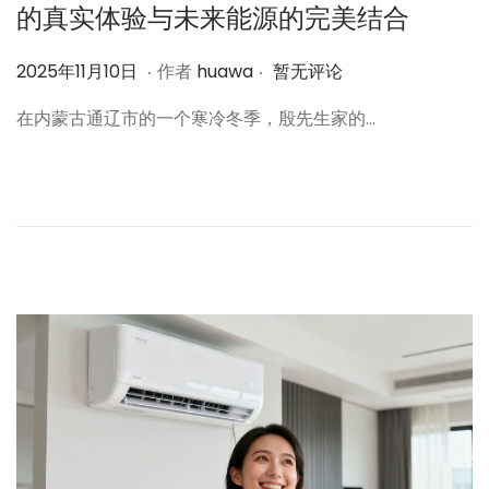
的真实体验与未来能源的完美结合
.
.
作
2
2025年11月10日
作者
huawa
暂无评论
者
0
在内蒙古通辽市的一个寒冷冬季，殷先生家的…
2
5
年
1
1
月
2
7
日