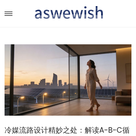
转
跳
到
到
导
内
航
容
冷媒流路设计精妙之处：解读A-B-C循