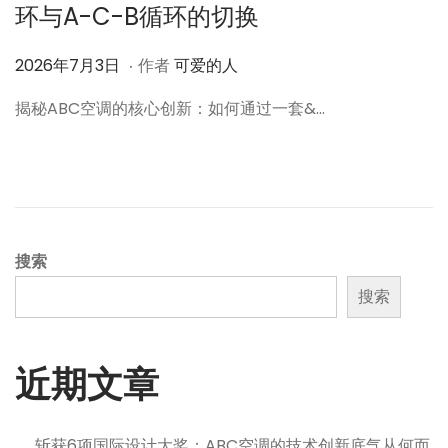
环与A-C-B循环的切换
.
作
2
2026年7月3日
作者
可爱的人
者
0
揭秘ABC空调的核心创新：如何通过一套&…
2
6
年
7
月
4
搜索
日
搜索
近期文章
斩获6项国际设计大奖：ABC空调的技术创新底气从何而