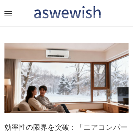
转
跳
到
到
导
内
航
容
効率性の限界を突破：「エアコンパー