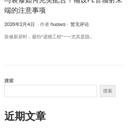
端的注意事项
.
.
作
2
2026年2月4日
作者
huawa
暂无评论
者
0
装修新居时，最怕“遗憾工程”——尤其是隐…
2
6
年
2
月
4
搜索
日
搜索
近期文章