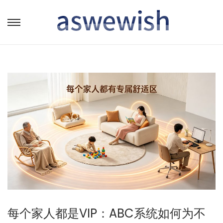
转
跳
到
到
导
内
航
容
每个家人都是VIP：ABC系统如何为不