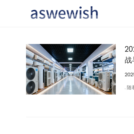
转
跳
到
到
导
内
航
容
2
战
作
202
者
. 