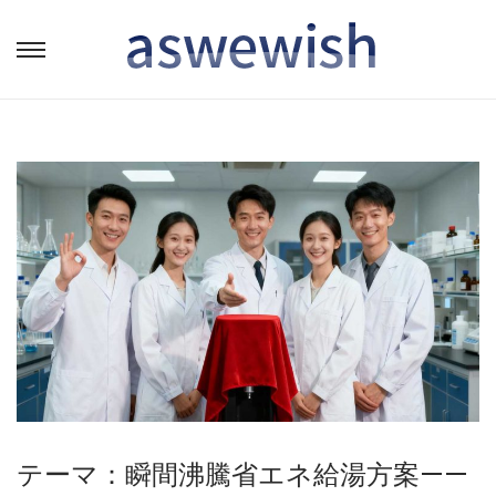
转
跳
到
到
导
内
航
容
テーマ：瞬間沸騰省エネ給湯方案——