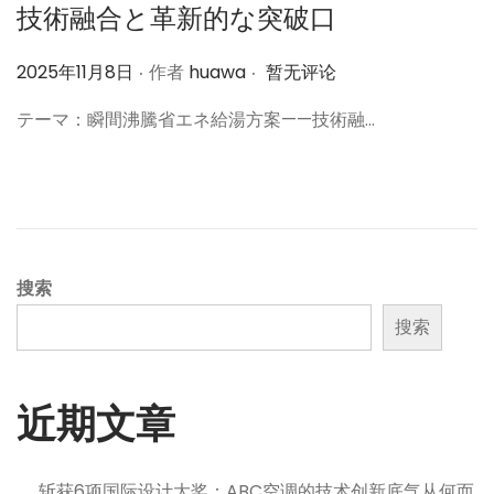
技術融合と革新的な突破口
.
.
作
2025年11月8日
作者
huawa
暂无评论
者
テーマ：瞬間沸騰省エネ給湯方案——技術融…
搜索
搜索
近期文章
斩获6项国际设计大奖：ABC空调的技术创新底气从何而