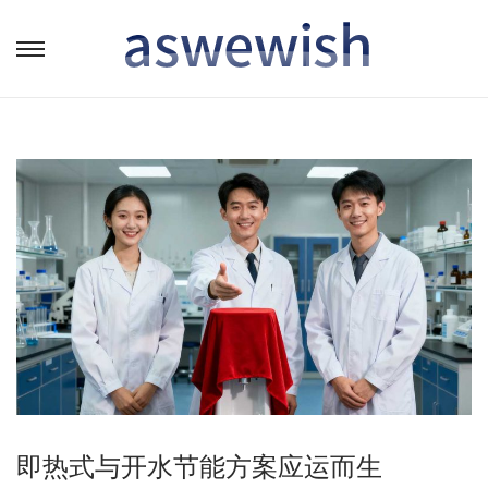
转
跳
到
到
导
内
航
容
即热式与开水节能方案应运而生