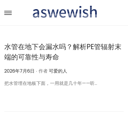
转
跳
到
到
导
内
航
容
水管在地下会漏水吗？解析PE管辐射末
端的可靠性与寿命
.
作
2026年7月6日
作者
可爱的人
者
把水管埋在地板下面，一用就是几十年——听…