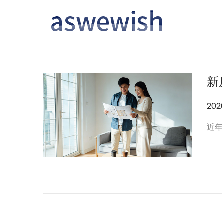
转
跳
到
到
导
内
航
容
新
作
20
者
近