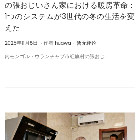
の張おじいさん家における暖房革命：
1つのシステムが3世代の冬の生活を変
えた
.
.
作
2
2025年11月8日
作者
huawa
暂无评论
者
0
内モンゴル・ウランチャブ市紅旗村の張おじ…
2
5
年
1
1
月
8
日