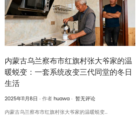
内蒙古乌兰察布市红旗村张大爷家的温
暖蜕变：一套系统改变三代同堂的冬日
生活
.
.
作
2025年11月8日
作者
huawa
暂无评论
者
内蒙古乌兰察布市红旗村张大爷家的温暖蜕变…