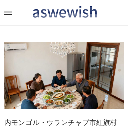
转
跳
到
到
导
内
航
容
内モンゴル・ウランチャブ市紅旗村