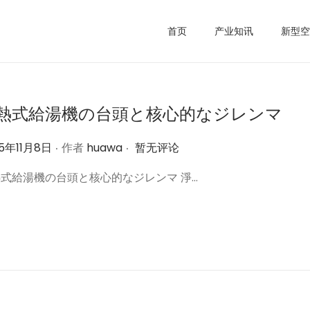
首页
产业知讯
新型空
熱式給湯機の台頭と核心的なジレンマ
.
.
25年11月8日
作者
huawa
暂无评论
式給湯機の台頭と核心的なジレンマ 淨…