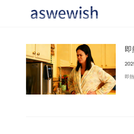
转
跳
到
到
导
内
航
容
即
作
20
者
即熱