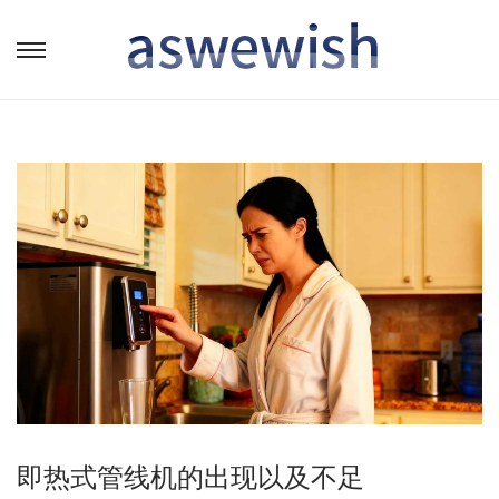
转
跳
到
到
导
内
航
容
即热式管线机的出现以及不足