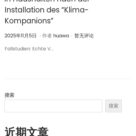
Installation des “Klima-
Kompanions”
.
.
作
2
2025年11月5日
作者
huawa
暂无评论
者
0
Fallstudien: Echte V…
2
5
年
1
1
月
搜索
6
搜索
日
近期文章