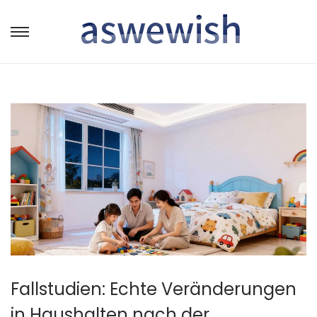
转
跳
到
到
导
内
航
容
Fallstudien: Echte Veränderungen
in Haushalten nach der