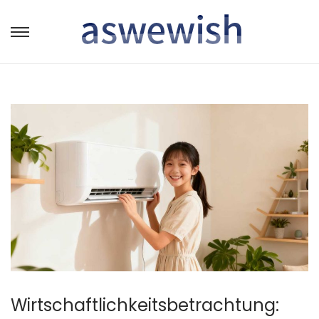
转
跳
到
到
导
内
航
容
Wirtschaftlichkeitsbetrachtung: