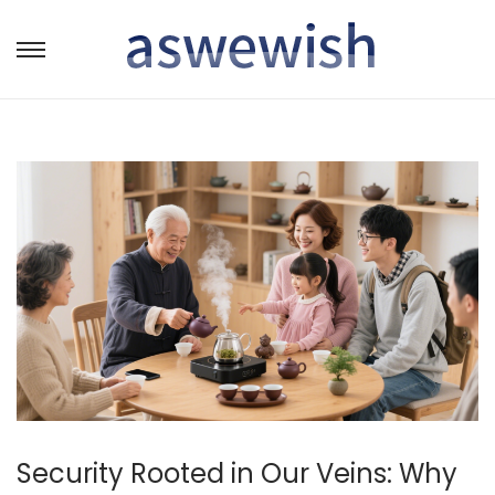
转
跳
到
到
导
内
航
容
Security Rooted in Our Veins: Why