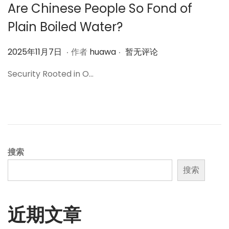
Are Chinese People So Fond of
Plain Boiled Water?
.
.
作
2
2025年11月7日
作者
huawa
暂无评论
者
0
Security Rooted in O…
2
5
年
1
1
月
搜索
7
搜索
日
近期文章