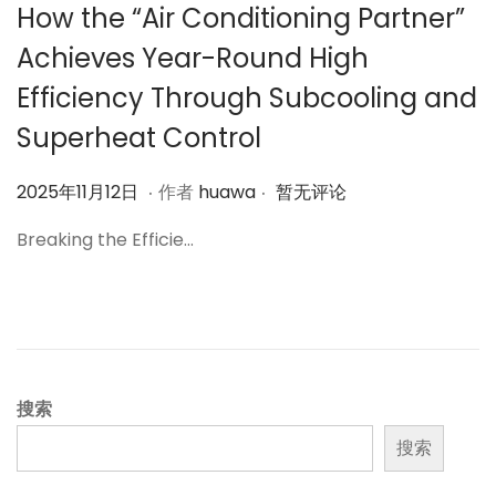
How the “Air Conditioning Partner”
Achieves Year-Round High
Efficiency Through Subcooling and
Superheat Control
.
.
作
2
2025年11月12日
作者
huawa
暂无评论
者
0
Breaking the Efficie…
2
5
年
1
1
月
搜索
1
搜索
2