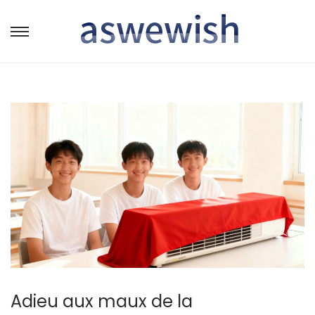
转
跳
到
到
导
内
航
容
Adieu aux maux de la