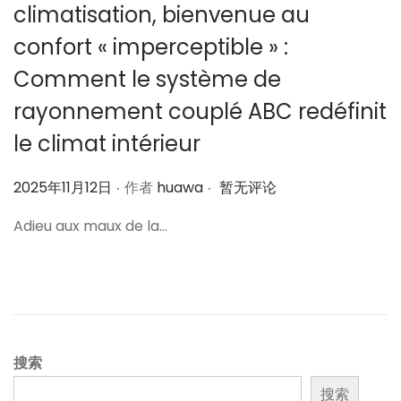
climatisation, bienvenue au
confort « imperceptible » :
Comment le système de
rayonnement couplé ABC redéfinit
le climat intérieur
.
.
作
2025年11月12日
作者
huawa
暂无评论
者
Adieu aux maux de la…
搜索
搜索