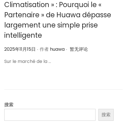
Climatisation » : Pourquoi le «
Partenaire » de Huawa dépasse
largement une simple prise
intelligente
.
.
作
2025年11月15日
作者
huawa
暂无评论
者
Sur le marché de la …
搜索
搜索