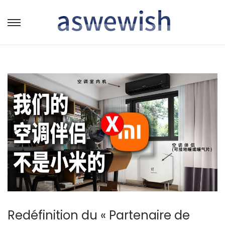
转
跳
到
到
导
内
航
容
Redéfinition du « Partenaire de