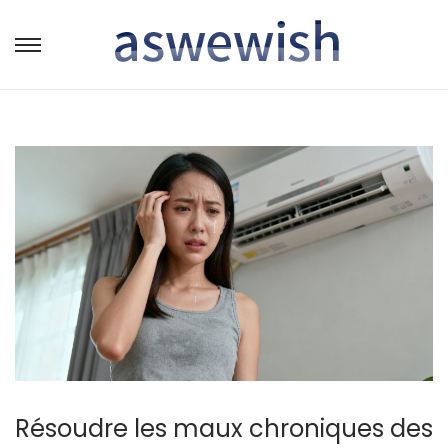
转
跳
到
到
导
内
航
容
Résoudre les maux chroniques des