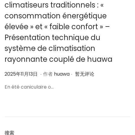
climatiseurs traditionnels : «
consommation énergétique
élevée » et « faible confort » –
Présentation technique du
système de climatisation
rayonnante couplé de huawa
.
.
作
2
2025年11月13日
作者
huawa
暂无评论
者
0
En été caniculaire o…
2
5
年
1
1
月
搜索