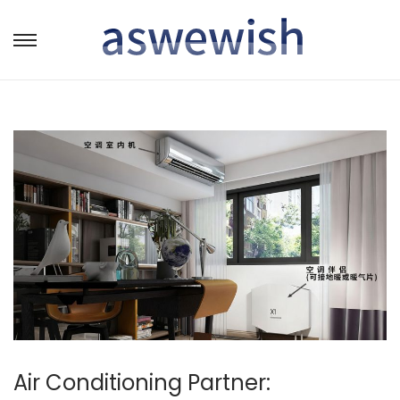
转
跳
到
到
导
内
航
容
Air Conditioning Partner: