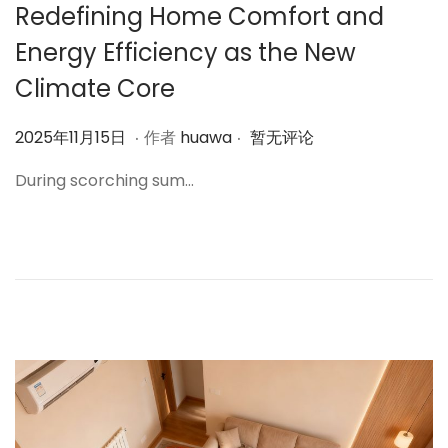
Redefining Home Comfort and
Energy Efficiency as the New
Climate Core
.
.
作
2
2025年11月15日
作者
huawa
暂无评论
者
0
During scorching sum…
2
5
年
1
1
月
1
5
日