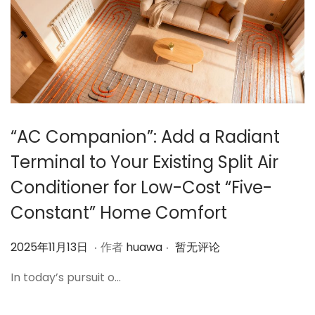
“AC Companion”: Add a Radiant
Terminal to Your Existing Split Air
Conditioner for Low-Cost “Five-
Constant” Home Comfort
.
.
作
2
2025年11月13日
作者
huawa
暂无评论
者
0
In today’s pursuit o…
2
5