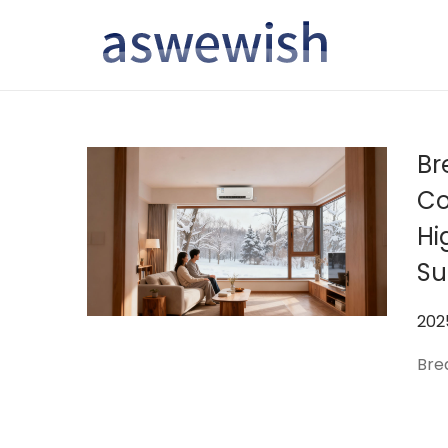
转
跳
到
到
导
内
航
容
Br
Co
Hi
Su
作
202
者
Brea