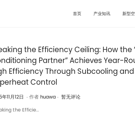
首页
产业知讯
新型空
eaking the Efficiency Ceiling: How the 
nditioning Partner” Achieves Year-R
gh Efficiency Through Subcooling and
perheat Control
.
.
2
5年11月12日
作者
huawa
暂无评论
0
king the Efficie…
2
5
年