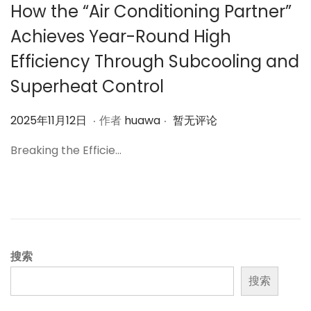
How the “Air Conditioning Partner”
Achieves Year-Round High
Efficiency Through Subcooling and
Superheat Control
.
.
作
2
2025年11月12日
作者
huawa
暂无评论
者
0
Breaking the Efficie…
2
5
年
1
1
月
搜索
1
搜索
2